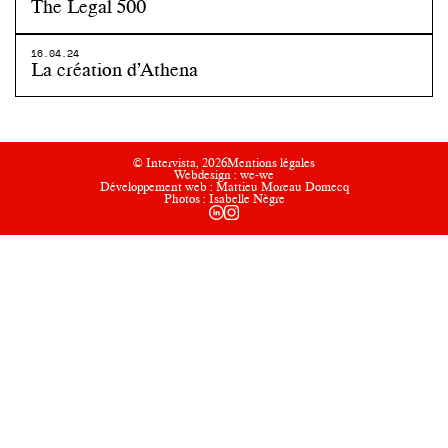
The Legal 500
16.04.24
La création d’Athena
© Intervista, 2026
Mentions légales
Webdesign :
we-we
Développement web :
Mattieu Moreau Domecq
Photos :
Isabelle Nègre