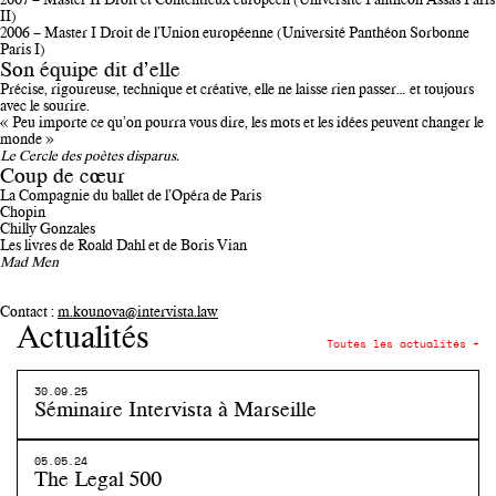
II)
2006 – Master I Droit de l’Union européenne (Université Panthéon Sorbonne
Paris I)
Son équipe dit d’elle
Précise, rigoureuse, technique et créative, elle ne laisse rien passer… et toujours
avec le sourire.
« Peu importe ce qu’on pourra vous dire, les mots et les idées peuvent changer le
monde »
Le Cercle des poètes disparus.
Coup de cœur
La Compagnie du ballet de l’Opéra de Paris
Chopin
Chilly Gonzales
Les livres de Roald Dahl et de Boris Vian
Mad Men
Contact :
m.kounova@intervista.law
Actualités
Toutes les actualités +
30.09.25
Séminaire Intervista à Marseille
05.05.24
The Legal 500