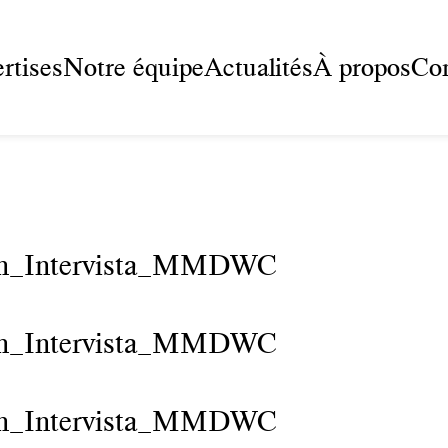
rtises
Notre équipe
Actualités
À propos
Con
n_Intervista_MMDWC
n_Intervista_MMDWC
n_Intervista_MMDWC