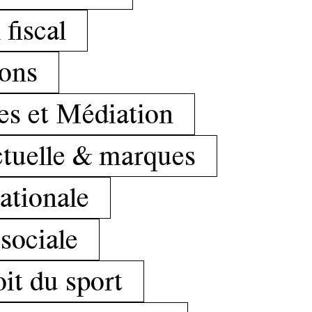
 fiscal
ions
ges et Médiation
ctuelle & marques
ationale
 sociale
it du sport