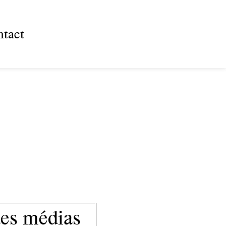
tact
des médias