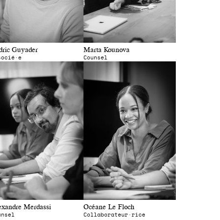
dric Guyader
Marta Kounova
socié·e
Counsel
exandre Merdassi
Océane Le Floch
unsel
Collaborateur·rice