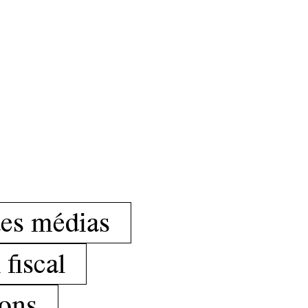
des médias
 fiscal
ions