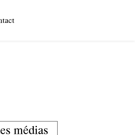
tact
des médias