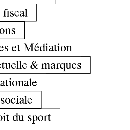
 fiscal
ions
ges et Médiation
ctuelle & marques
ationale
 sociale
it du sport